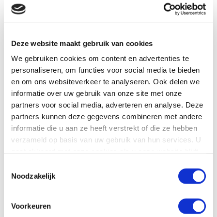
Deze website maakt gebruik van cookies
Bestaand
We gebruiken cookies om content en advertenties te
personaliseren, om functies voor social media te bieden
en om ons websiteverkeer te analyseren. Ook delen we
informatie over uw gebruik van onze site met onze
partners voor social media, adverteren en analyse. Deze
partners kunnen deze gegevens combineren met andere
informatie die u aan ze heeft verstrekt of die ze hebben
verzameld op basis van uw gebruik van hun services. U
gaat akkoord met onze cookies als u onze website blijft
Nieuwbouw en renovatie
gebruiken.
Toestemmingsselectie
Noodzakelijk
Voorkeuren