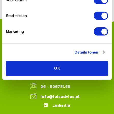
Statistieken
Marketing
Contactinformatie
Details tonen
Lois Advies BV
Noorderhof 24
5804 BV Venray
OK
KvK 75262843
06 - 50678168
info@loisadvies.nl
LinkedIn