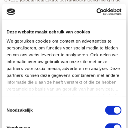
wereldwijde standaard voor het meten van
duurzaamheidsprestaties van vastgoedbedrijven. Vastgoed
kan sinds 2015 middels GPR in GRESB gecertificeerd
worden. Als gekwalificeerd GPR Expert en Assessor kunnen
Deze website maakt gebruik van cookies
wij voor u het benodigde GPR certificaat verzorgen om
hiermee tot een hogere GRESB score te komen en uw
We gebruiken cookies om content en advertenties te
vastgoed aantoonbaar te beoordelen. Tevens wordt het
personaliseren, om functies voor social media te bieden
DGBC Woonmerk gewaardeerd in GRESB. Wij zijn als
en om ons websiteverkeer te analyseren. Ook delen we
eerste in Nederland gecertificeerd Woonmerk Auditor en
informatie over uw gebruik van onze site met onze
kunnen uw portefeuille beoordelen middels GPR of het
partners voor social media, adverteren en analyse. Deze
Woonmerk.
partners kunnen deze gegevens combineren met andere
informatie die u aan ze heeft verstrekt of die ze hebben
GRESB-scores hebben invloed op de waardering van het
verzameld op basis van uw gebruik van hun services. U
vastgoed in de portefeuilles. De snel toegenomen
gaat akkoord met onze cookies als u onze website blijft
acceptatie van GRESB duidt erop dat vastgoedmanagers
gebruiken.
Toestemmingsselectie
wereldwijd inzien dat ze aantrekkelijk worden voor
Noodzakelijk
beleggers als ze zich aansluiten bij deze standaard.
Voorkeuren