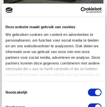
Adres
Museumlaan 17 te Overloon
Ontwerp
Lois Advies
Deze website maakt gebruik van cookies
We gebruiken cookies om content en advertenties te
Onze rol
ontwerp, omgevingsvergunning
personaliseren, om functies voor social media te bieden
aanvraag, bouwkundig tekenwerk,
en om ons websiteverkeer te analyseren. Ook delen we
complete bouwbesluittoets
informatie over uw gebruik van onze site met onze
partners voor social media, adverteren en analyse. Deze
Jaar
2018-2019
partners kunnen deze gegevens combineren met andere
ontwikkeling
informatie die u aan ze heeft verstrekt of die ze hebben
verzameld op basis van uw gebruik van hun services. U
Inhoud
plusminus 561m³
gaat akkoord met onze cookies als u onze website blijft
gebruiken.
Toestemmingsselectie
Gewijzigd:
Noodzakelijk