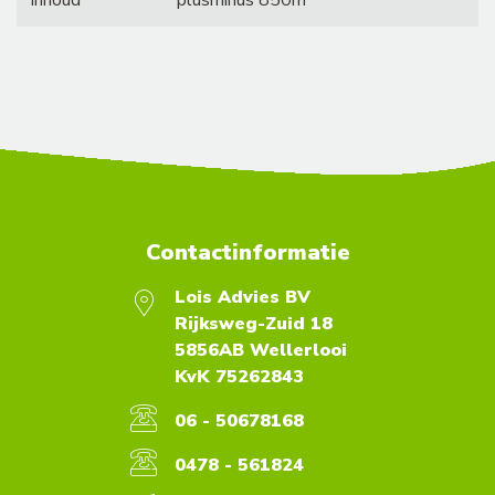
Inhoud
plusminus 850m³
Contactinformatie
Lois Advies BV
Rijksweg-Zuid 18
5856AB Wellerlooi
KvK 75262843
06 - 50678168
0478 - 561824