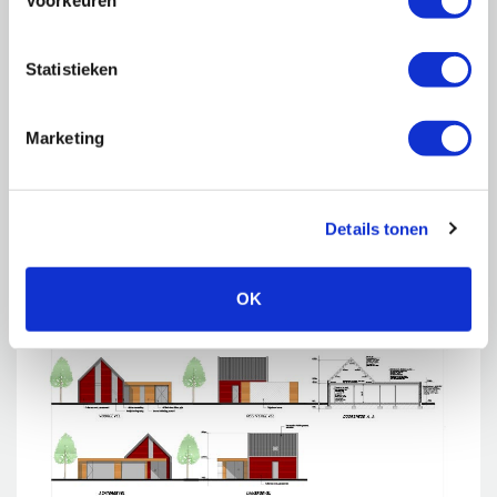
Voorkeuren
Statistieken
Marketing
Details tonen
OK
Nieuwbouw vrijstaande ‘’nultrede’’ woning te Vierlingsbeek