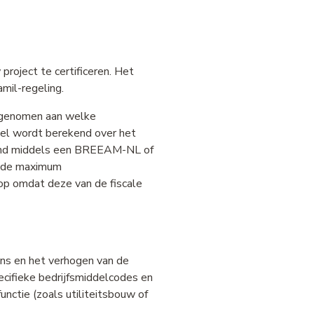
 project te certificeren. Het
mil-regeling.
opgenomen aan welke
el wordt berekend over het
toond middels een BREEAM-NL of
elde maximum
op omdat deze van de fiscale
tens en het verhogen van de
cifieke bedrijfsmiddelcodes en
nctie (zoals utiliteitsbouw of