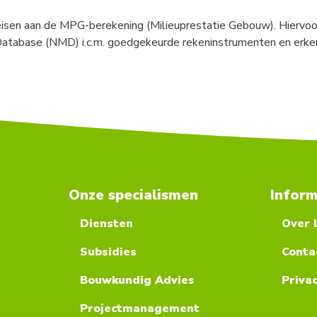
 eisen aan de MPG-berekening (Milieuprestatie Gebouw). Hiervoo
u Database (NMD) i.c.m. goedgekeurde rekeninstrumenten en e
Onze specialismen
Inform
Diensten
Over 
Subsidies
Conta
Bouwkundig Advies
Priva
Projectmanagement