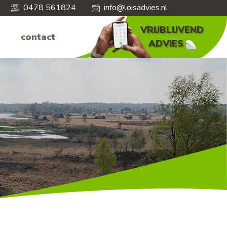
0478 561824
info@loisadvies.nl
VRIJBLIJVEND
contact
ADVIES