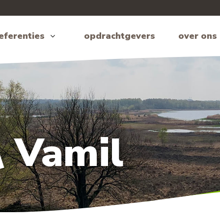
eferenties
opdrachtgevers
over ons
\ Vamil