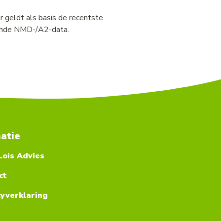
r geldt als basis de recentste
rkende NMD-/A2-data.
atie
Lois Advies
ct
cyverklaring