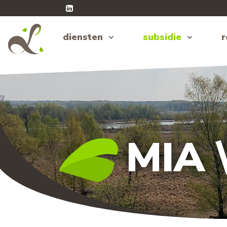
diensten
subsidie
r
MIA 