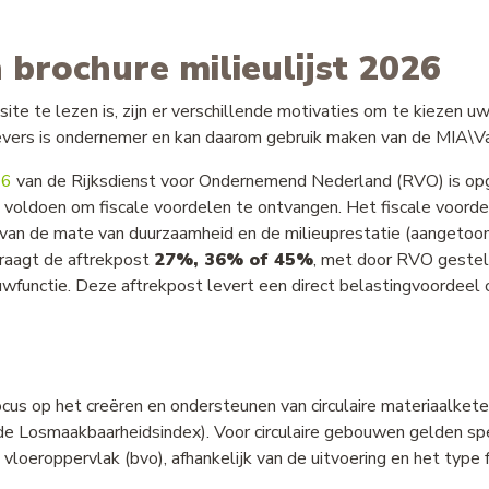
 brochure milieulijst 2026
site te lezen is, zijn er verschillende motivaties om te kiezen uw
vers is ondernemer en kan daarom gebruik maken van de MIA\Va
26
van de Rijksdienst voor Ondernemend Nederland (RVO
) is 
oldoen om fiscale voordelen te ontvangen. Het fiscale voorde
jk van de mate van duurzaamheid en de milieuprestatie (aange
aagt de aftrekpost
27%, 36% of 45%
, met door RVO gest
wfunctie. Deze aftrekpost levert een direct belastingvoordeel 
.
focus op het creëren en ondersteunen van circulaire materiaalke
de Losmaakbaarheidsindex). Voor circulaire gebouwen gelden spe
oeroppervlak (bvo), afhankelijk van de uitvoering en het type fu