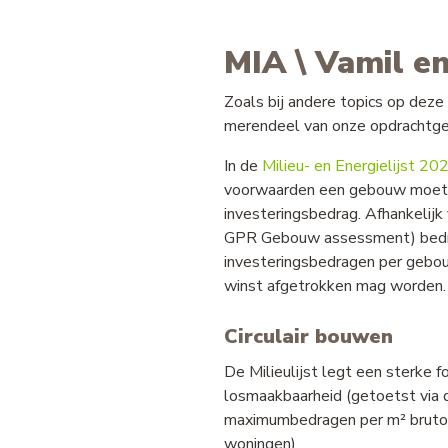
MIA \ Vamil en
Zoals bij andere topics op deze 
merendeel van onze opdrachtge
In de
Milieu- en Energielijst 20
voorwaarden een gebouw moet v
investeringsbedrag. Afhankeli
GPR Gebouw assessment) bedr
investeringsbedragen per gebou
winst afgetrokken mag worden
Circulair bouwen
De Milieulijst legt een sterke 
losmaakbaarheid (getoetst via 
maximumbedragen per m² bruto vl
woningen).