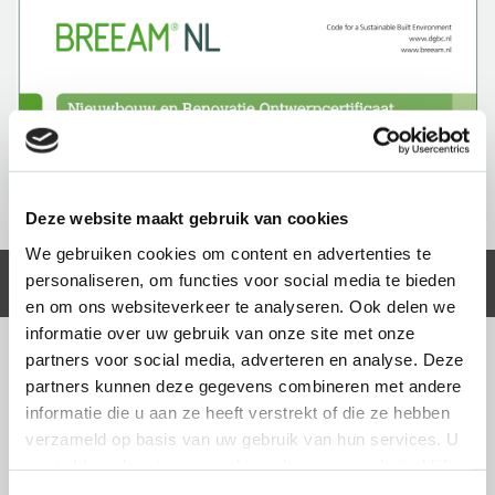
Deze website maakt gebruik van cookies
We gebruiken cookies om content en advertenties te
personaliseren, om functies voor social media te bieden
en om ons websiteverkeer te analyseren. Ook delen we
informatie over uw gebruik van onze site met onze
partners voor social media, adverteren en analyse. Deze
partners kunnen deze gegevens combineren met andere
informatie die u aan ze heeft verstrekt of die ze hebben
verzameld op basis van uw gebruik van hun services. U
gaat akkoord met onze cookies als u onze website blijft
gebruiken.