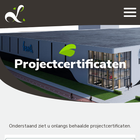
Me
Projectcertificaten
Onderstaand ziet u onlangs behaalde projectcertificaten.