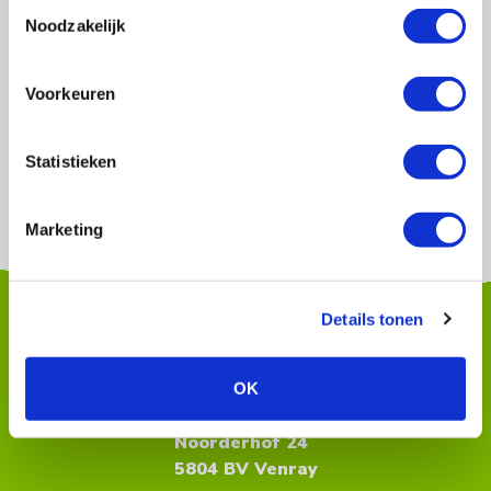
Toestemmingsselectie
Noodzakelijk
Voorkeuren
Statistieken
Marketing
Details tonen
Contactinformatie
OK
Lois Advies BV
Noorderhof 24
5804 BV Venray