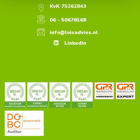
KvK 75262843
06 - 50678168
info@loisadvies.nl
LinkedIn