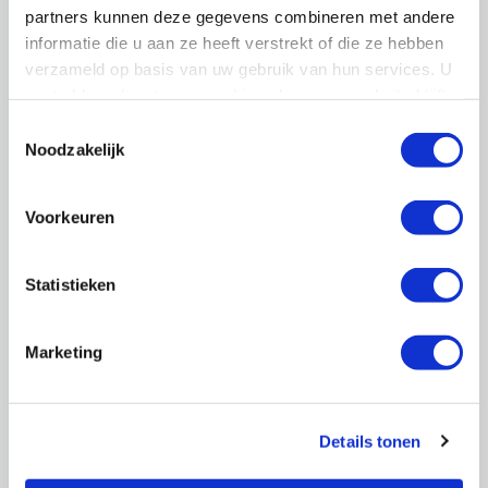
partners kunnen deze gegevens combineren met andere
informatie die u aan ze heeft verstrekt of die ze hebben
verzameld op basis van uw gebruik van hun services. U
gaat akkoord met onze cookies als u onze website blijft
gebruiken.
Bouwkundig
Toestemmingsselectie
Noodzakelijk
Voorkeuren
Statistieken
Marketing
Projectenkaart
Details tonen