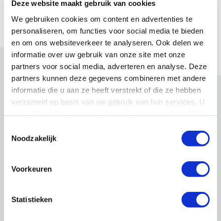
efficiënt en effectief om de doelen en
Deze website maakt gebruik van cookies
wensen van de opdrachtgever te kunnen
We gebruiken cookies om content en advertenties te
waarmaken binnen de gestelde budgetten.
personaliseren, om functies voor social media te bieden
en om ons websiteverkeer te analyseren. Ook delen we
informatie over uw gebruik van onze site met onze
partners voor social media, adverteren en analyse. Deze
partners kunnen deze gegevens combineren met andere
informatie die u aan ze heeft verstrekt of die ze hebben
verzameld op basis van uw gebruik van hun services. U
gaat akkoord met onze cookies als u onze website blijft
gebruiken.
Missie
Toestemmingsselectie
Noodzakelijk
Deelnemer zijn in een beheersbare en veilige omgeving door
het bieden van duurzame en maatschappelijk verantwoorde
Voorkeuren
oplossingen.
Ambities
Statistieken
Wij vinden het belangrijk om een kwalitatief hoogwaardig